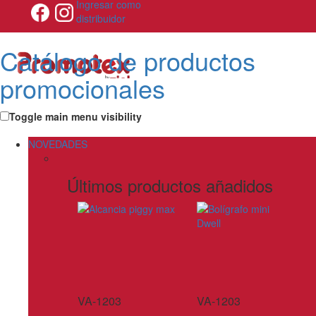
Ingresar como
distribuidor
Catálogo de productos
promocionales
Toggle main menu visibility
NOVEDADES
Últimos productos añadidos
VA-1203
VA-1203