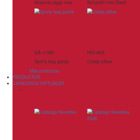
Alcancia piggy max
Bolígrafo mini Dwell
VA-1189
HO-403
Sporty bag garda
Cobija pillow
Más productos
PRODUCTOS
CATÁLOGOS VIRTUALES