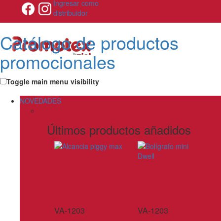
Ingresar como
distribuidor
Catálogo de productos
promocionales
Toggle main menu visibility
NOVEDADES
Últimos productos añadidos
VA-1203
VA-1203