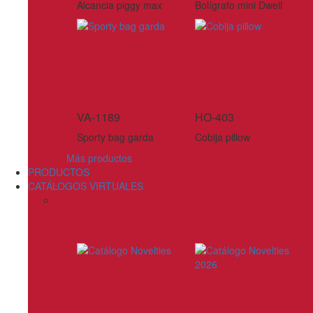
Alcancia piggy max
Bolígrafo mini Dwell
VA-1189
HO-403
Sporty bag garda
Cobija pillow
Más productos
PRODUCTOS
CATÁLOGOS VIRTUALES