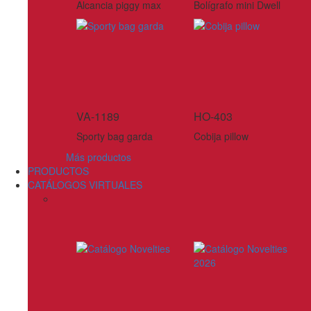
Alcancia piggy max
Bolígrafo mini Dwell
VA-1189
HO-403
Sporty bag garda
Cobija pillow
Más productos
PRODUCTOS
CATÁLOGOS VIRTUALES