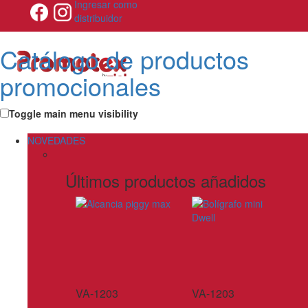
Ingresar como
distribuidor
Catálogo de productos
promocionales
Toggle main menu visibility
NOVEDADES
Últimos productos añadidos
VA-1203
VA-1203