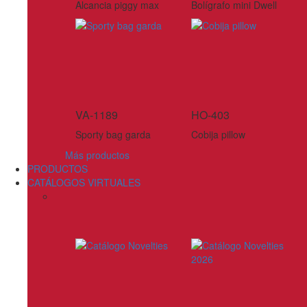
Alcancia piggy max
Bolígrafo mini Dwell
VA-1189
HO-403
Sporty bag garda
Cobija pillow
Más productos
PRODUCTOS
CATÁLOGOS VIRTUALES