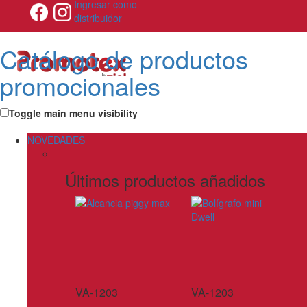
Ingresar como
distribuidor
Catálogo de productos
promocionales
Toggle main menu visibility
NOVEDADES
Últimos productos añadidos
VA-1203
VA-1203