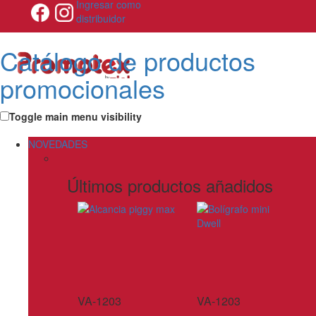
Ingresar como
distribuidor
Catálogo de productos
promocionales
Toggle main menu visibility
NOVEDADES
Últimos productos añadidos
VA-1203
VA-1203