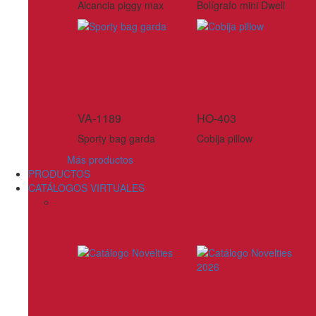
Alcancia piggy max
Bolígrafo mini Dwell
VA-1189
HO-403
Sporty bag garda
Cobija pillow
Más productos
PRODUCTOS
CATÁLOGOS VIRTUALES