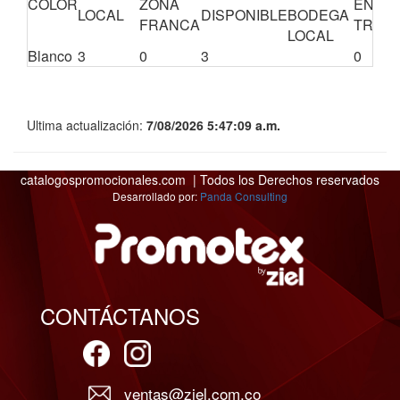
COLOR
ZONA
EN
LOCAL
DISPONIBLE
BODEGA
FRANCA
TRÁNS
LOCAL
Blanco
3
0
3
0
Ultima actualización:
7/08/2026 5:47:09 a.m.
catalogospromocionales.com | Todos los Derechos reservados
Desarrollado por:
Panda Consulting
CONTÁCTANOS
ventas@ziel.com.co