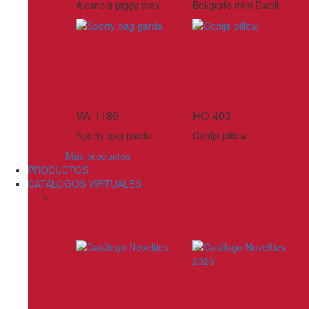
Alcancia piggy max
Bolígrafo mini Dwell
VA-1189
HO-403
Sporty bag garda
Cobija pillow
Más productos
PRODUCTOS
CATÁLOGOS VIRTUALES