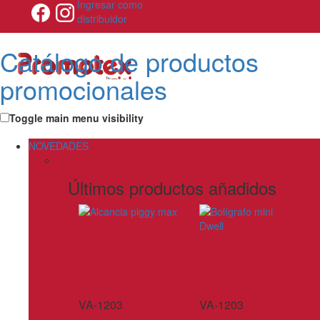
Ingresar como
distribuidor
Catálogo de productos
promocionales
Toggle main menu visibility
NOVEDADES
Últimos productos añadidos
VA-1203
VA-1203