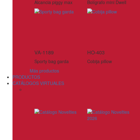
Alcancia piggy max
Bolígrafo mini Dwell
VA-1189
HO-403
Sporty bag garda
Cobija pillow
Más productos
PRODUCTOS
CATÁLOGOS VIRTUALES