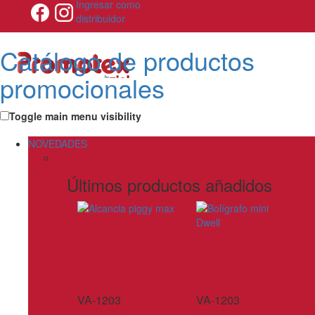
Ingresar como
distribuidor
Catálogo de productos
promocionales
Toggle main menu visibility
NOVEDADES
Últimos productos añadidos
VA-1203
VA-1203