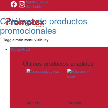
Ingresar como
distribuidor
Catálogo de productos
promocionales
Toggle main menu visibility
NOVEDADES
Últimos productos añadidos
VA-1203
VA-1203