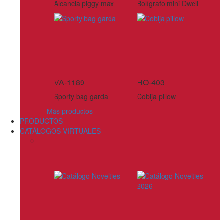
Alcancia piggy max
Bolígrafo mini Dwell
VA-1189
HO-403
Sporty bag garda
Cobija pillow
Más productos
PRODUCTOS
CATÁLOGOS VIRTUALES