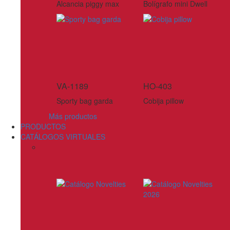
Alcancia piggy max
Bolígrafo mini Dwell
VA-1189
HO-403
Sporty bag garda
Cobija pillow
Más productos
PRODUCTOS
CATÁLOGOS VIRTUALES