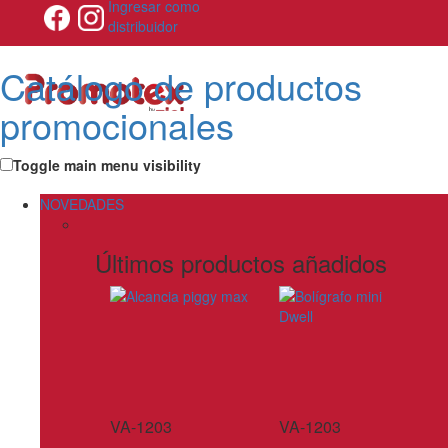
Ingresar como
distribuidor
Catálogo de productos
promocionales
Toggle main menu visibility
NOVEDADES
Últimos productos añadidos
VA-1203
VA-1203