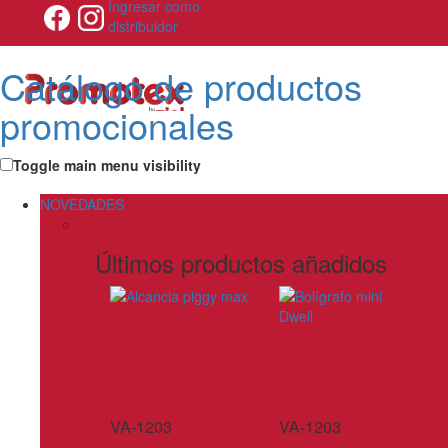
Ingresar como
distribuidor
Catálogo de productos
promocionales
Toggle main menu visibility
NOVEDADES
Últimos productos añadidos
VA-1203
VA-1203