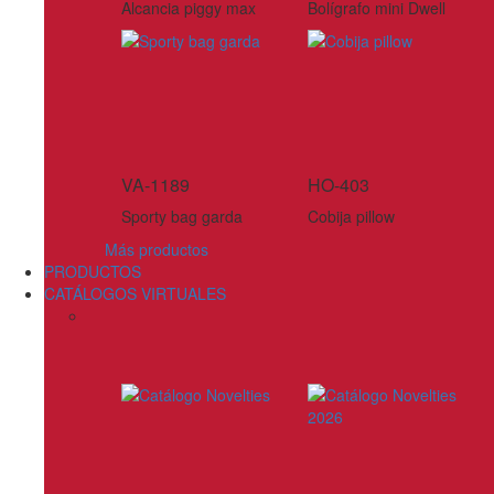
Alcancia piggy max
Bolígrafo mini Dwell
VA-1189
HO-403
Sporty bag garda
Cobija pillow
Más productos
PRODUCTOS
CATÁLOGOS VIRTUALES