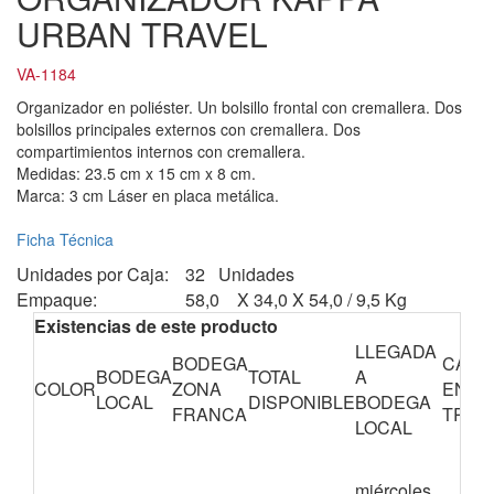
URBAN TRAVEL
VA-1184
Organizador en poliéster. Un bolsillo frontal con cremallera. Dos
bolsillos principales externos con cremallera. Dos
compartimientos internos con cremallera.
Medidas: 23.5 cm x 15 cm x 8 cm.
Marca: 3 cm Láser en placa metálica.
Ficha Técnica
Unidades por Caja:
32 Unidades
Empaque:
58,0 X 34,0 X 54,0 / 9,5 Kg
Existencias de este producto
LLEGADA
BODEGA
CANT
BODEGA
TOTAL
A
COLOR
ZONA
EN
LOCAL
DISPONIBLE
BODEGA
FRANCA
TRÁN
LOCAL
miércoles,