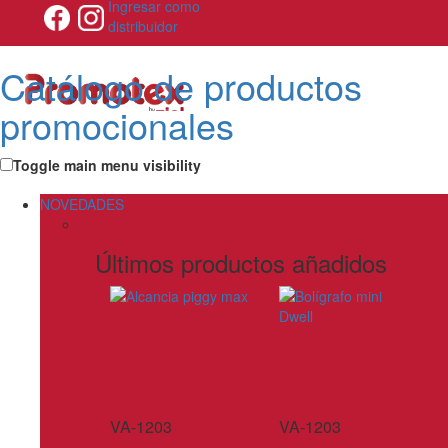
Ingresar como
distribuidor
Catálogo de productos
promocionales
Toggle main menu visibility
NOVEDADES
Últimos productos añadidos
VA-1203
VA-1203