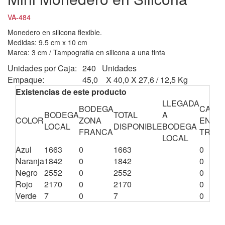
VA-484
Monedero en silicona flexible.
Medidas: 9.5 cm x 10 cm
Marca: 3 cm / Tampografía en silicona a una tinta
Unidades por Caja:
240 Unidades
Empaque:
45,0 X 40,0 X 27,6 / 12,5 Kg
Existencias de este producto
LLEGADA
BODEGA
CANT
BODEGA
TOTAL
A
COLOR
ZONA
EN
LOCAL
DISPONIBLE
BODEGA
FRANCA
TRÁNS
LOCAL
Azul
1663
0
1663
0
Naranja
1842
0
1842
0
Negro
2552
0
2552
0
Rojo
2170
0
2170
0
Verde
7
0
7
0