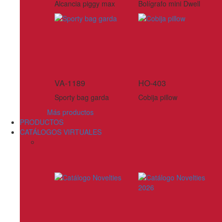
Alcancia piggy max
Bolígrafo mini Dwell
VA-1189
HO-403
Sporty bag garda
Cobija pillow
Más productos
PRODUCTOS
CATÁLOGOS VIRTUALES