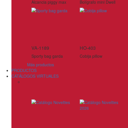
Alcancia piggy max
Bolígrafo mini Dwell
VA-1189
HO-403
Sporty bag garda
Cobija pillow
Más productos
PRODUCTOS
CATÁLOGOS VIRTUALES