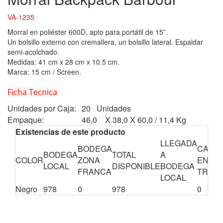
VA-1235
Morral en poliéster 600D, apto para portátil de 15”.
Un bolsillo externo con cremallera, un bolsillo lateral. Espaldar
semi-acolchado.
Medidas: 41 cm x 28 cm x 10.5 cm.
Marca: 15 cm / Screen.
Ficha Tecnica
Unidades por Caja:
20 Unidades
Empaque:
46,0 X 38,0 X 60,0 / 11,4 Kg
Existencias de este producto
LLEGADA
BODEGA
CANTI
BODEGA
TOTAL
A
COLOR
ZONA
EN
LOCAL
DISPONIBLE
BODEGA
FRANCA
TRÁNS
LOCAL
Negro
978
0
978
0