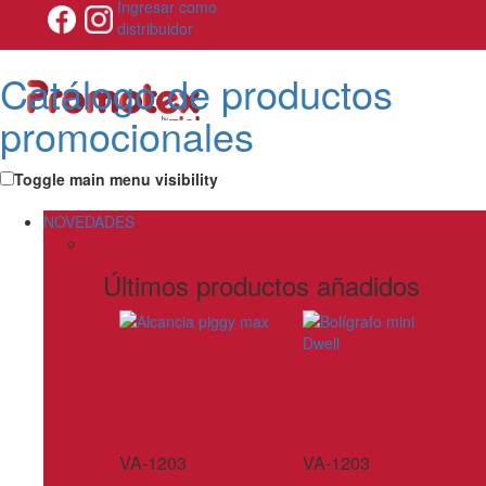
Ingresar como
distribuidor
Catálogo de productos
promocionales
Toggle main menu visibility
NOVEDADES
Últimos productos añadidos
VA-1203
VA-1203