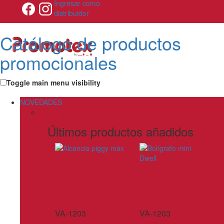
Ingresar como
distribuidor
Catálogo de productos
promocionales
Toggle main menu visibility
NOVEDADES
Últimos productos añadidos
VA-1203
VA-1203