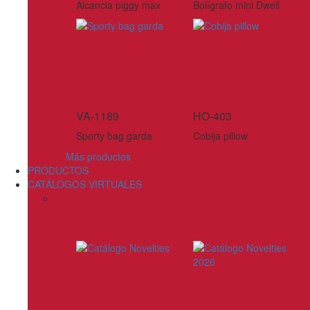
Alcancia piggy max
Bolígrafo mini Dwell
VA-1189
HO-403
Sporty bag garda
Cobija pillow
Más productos
PRODUCTOS
CATÁLOGOS VIRTUALES