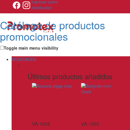
Ingresar como
distribuidor
Catálogo de productos
promocionales
Toggle main menu visibility
NOVEDADES
Últimos productos añadidos
VA-1203
VA-1203