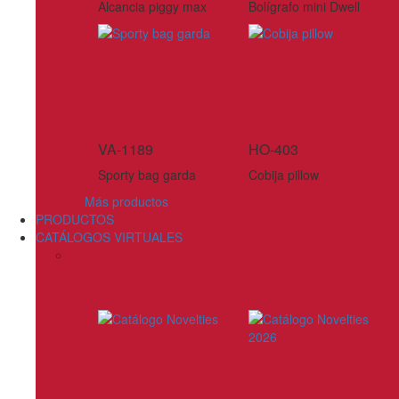
Alcancia piggy max
Bolígrafo mini Dwell
VA-1189
HO-403
Sporty bag garda
Cobija pillow
Más productos
PRODUCTOS
CATÁLOGOS VIRTUALES