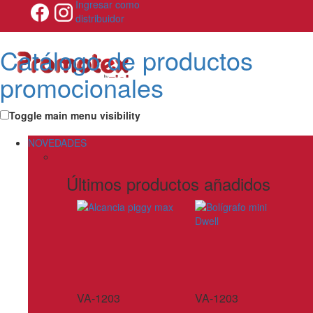
Ingresar como
distribuidor
Catálogo de productos
promocionales
Toggle main menu visibility
NOVEDADES
Últimos productos añadidos
VA-1203
VA-1203