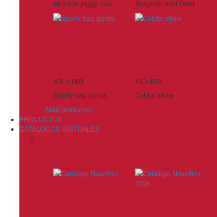
Alcancia piggy max
Bolígrafo mini Dwell
VA-1189
HO-403
Sporty bag garda
Cobija pillow
Más productos
PRODUCTOS
CATÁLOGOS VIRTUALES