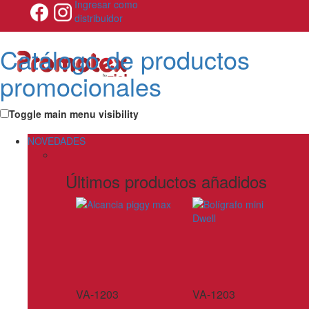
Ingresar como
distribuidor
Catálogo de productos
promocionales
Toggle main menu visibility
NOVEDADES
Últimos productos añadidos
VA-1203
VA-1203