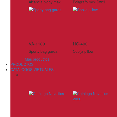
Alcancia piggy max
Bolígrafo mini Dwell
VA-1189
HO-403
Sporty bag garda
Cobija pillow
Más productos
PRODUCTOS
CATÁLOGOS VIRTUALES