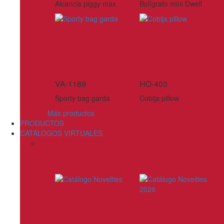
Alcancia piggy max
Bolígrafo mini Dwell
VA-1189
HO-403
Sporty bag garda
Cobija pillow
Más productos
PRODUCTOS
CATÁLOGOS VIRTUALES