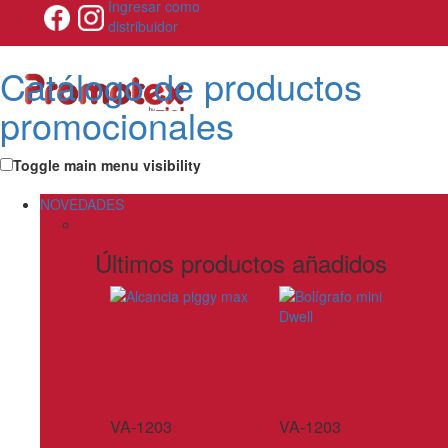
Ingresar como
distribuidor
Catálogo de productos
promocionales
Toggle main menu visibility
NOVEDADES
Últimos productos añadidos
VA-1203
VA-1203