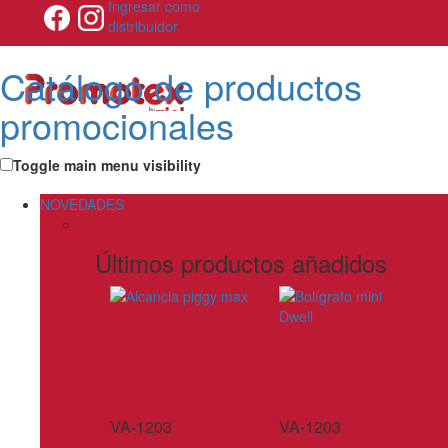
Ingresar como
distribuidor
Catálogo de productos
promocionales
Toggle main menu visibility
NOVEDADES
Últimos productos añadidos
VA-1203
VA-1203