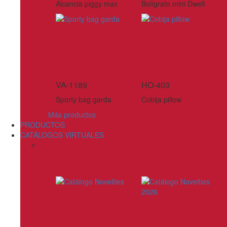
Alcancia piggy max
Bolígrafo mini Dwell
VA-1189
HO-403
Sporty bag garda
Cobija pillow
Más productos
PRODUCTOS
CATÁLOGOS VIRTUALES