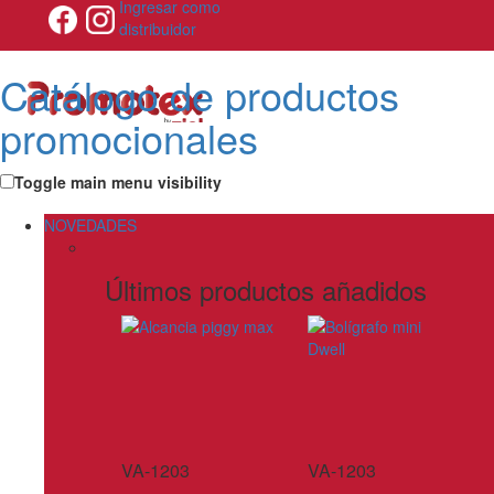
Ingresar como
distribuidor
Catálogo de productos
promocionales
Toggle main menu visibility
NOVEDADES
Últimos productos añadidos
VA-1203
VA-1203