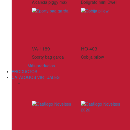
Alcancia piggy max
Bolígrafo mini Dwell
VA-1189
HO-403
Sporty bag garda
Cobija pillow
Más productos
PRODUCTOS
CATÁLOGOS VIRTUALES