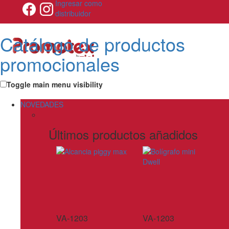
Ingresar como
distribuidor
Catálogo de productos
promocionales
Toggle main menu visibility
NOVEDADES
Últimos productos añadidos
VA-1203
VA-1203