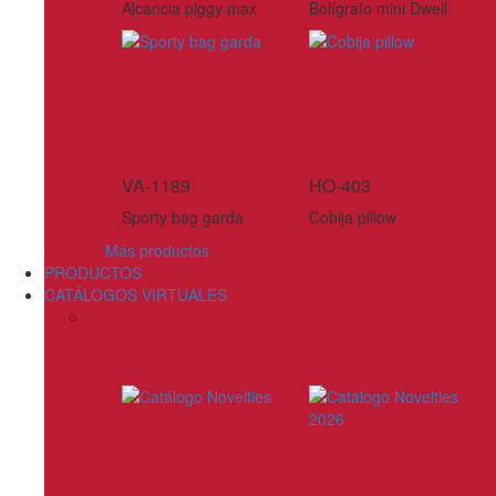
Alcancia piggy max
Bolígrafo mini Dwell
VA-1189
HO-403
Sporty bag garda
Cobija pillow
Más productos
PRODUCTOS
CATÁLOGOS VIRTUALES