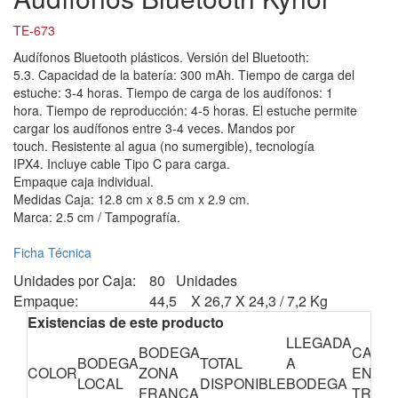
TE-673
Audífonos Bluetooth plásticos. Versión del Bluetooth:
5.3. Capacidad de la batería: 300 mAh. Tiempo de carga del
estuche: 3-4 horas. Tiempo de carga de los audífonos: 1
hora. Tiempo de reproducción: 4-5 horas. El estuche permite
cargar los audífonos entre 3-4 veces. Mandos por
touch. Resistente al agua (no sumergible), tecnología
IPX4. Incluye cable Tipo C para carga.
Empaque caja individual.
Medidas Caja: 12.8 cm x 8.5 cm x 2.9 cm.
Marca: 2.5 cm / Tampografía.
Ficha Técnica
Unidades por Caja:
80 Unidades
Empaque:
44,5 X 26,7 X 24,3 / 7,2 Kg
Existencias de este producto
LLEGADA
BODEGA
CANTI
BODEGA
TOTAL
A
COLOR
ZONA
EN
LOCAL
DISPONIBLE
BODEGA
FRANCA
TRÁNS