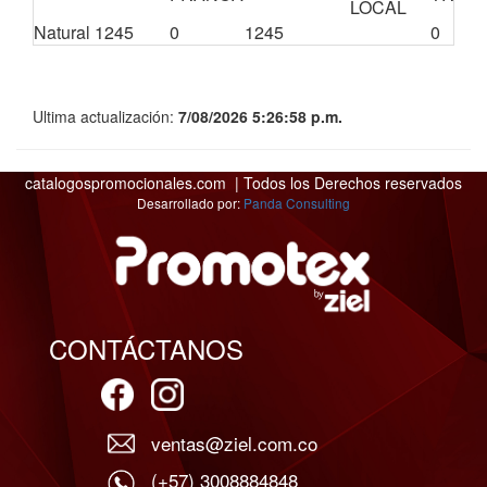
LOCAL
Natural
1245
0
1245
0
Ultima actualización:
7/08/2026 5:26:58 p.m.
catalogospromocionales.com | Todos los Derechos reservados
Desarrollado por:
Panda Consulting
CONTÁCTANOS
ventas@ziel.com.co
(+57) 3008884848