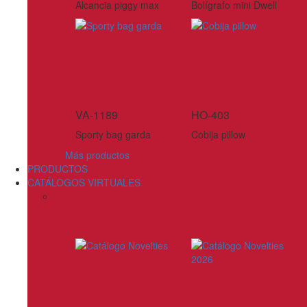
Alcancia piggy max
Bolígrafo mini Dwell
VA-1189
HO-403
Sporty bag garda
Cobija pillow
Más productos
PRODUCTOS
CATÁLOGOS VIRTUALES