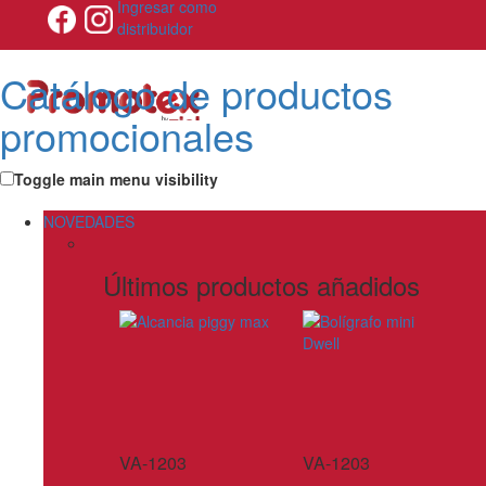
Ingresar como
distribuidor
Catálogo de productos
promocionales
Toggle main menu visibility
NOVEDADES
Últimos productos añadidos
VA-1203
VA-1203