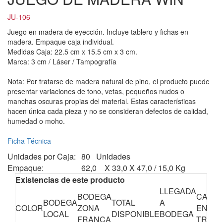
JU-106
Juego en madera de eyección. Incluye tablero y fichas en
madera. Empaque caja individual.
Medidas Caja: 22.5 cm x 15.5 cm x 3 cm.
Marca: 3 cm / Láser / Tampografía
Nota: Por tratarse de madera natural de pino, el producto puede
presentar variaciones de tono, vetas, pequeños nudos o
manchas oscuras propias del material. Estas características
hacen única cada pieza y no se consideran defectos de calidad,
humedad o moho.
Ficha Técnica
Unidades por Caja:
80 Unidades
Empaque:
62,0 X 33,0 X 47,0 / 15,0 Kg
Existencias de este producto
LLEGADA
BODEGA
CANTI
BODEGA
TOTAL
A
COLOR
ZONA
EN
LOCAL
DISPONIBLE
BODEGA
FRANCA
TRÁNS