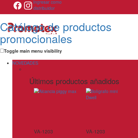
Ingresar como
distribuidor
Catálogo de productos
promocionales
Toggle main menu visibility
NOVEDADES
Últimos productos añadidos
VA-1203
VA-1203