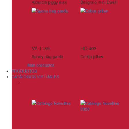
Alcancia piggy max
Bolígrafo mini Dwell
VA-1189
HO-403
Sporty bag garda
Cobija pillow
Más productos
PRODUCTOS
CATÁLOGOS VIRTUALES